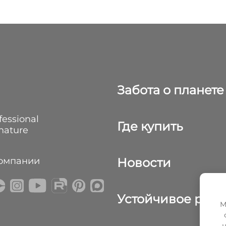
предотвращает появление
известковых отложений на
деталях техники, улучшает
качество мытья посуды.
Забота о планете
fessional
Где купить
 nature
компании
Новости
Устойчивое разв
М
н