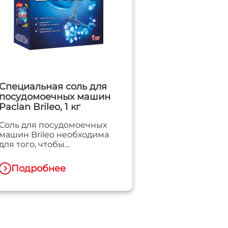
Специальная соль для
посудомоечных машин
Paclan Brileo, 1 кг
Соль для посудомоечных
машин Brileo необходима
для того, чтобы
посудомоечная машина
служила долго и без
Подробнее
поломок. Соль Brileo
специального состава
смягчает используемую
при мытье жесткую воду,
восстанавливает запас
натрия в ионообменнике,